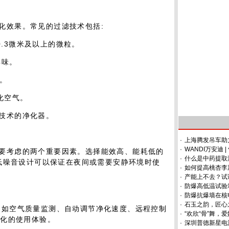
化效果。常见的过滤技术包括:
的0.3微米及以上的微粒。
异味。
质。
化空气。
技术的净化器。
·
上海腾发吊车助
·
WANDI万安迪
要考虑的两个重要因素。选择能效高、能耗低的
·
什么是中药提取
低噪音设计可以保证在夜间或需要安静环境时使
·
如何提高桃杏李
·
产能上不去？试
·
防爆高低温试验
·
防爆抗爆墙在核
·
石玉之韵，匠心
,如空气质量监测、自动调节净化速度、远程控制
·
“欢欣“骨”舞，
性化的使用体验。
·
深圳普德新星电