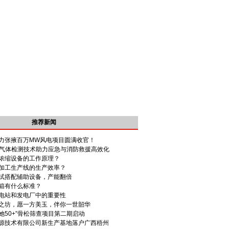
推荐新闻
力张掖百万MW风电项目圆满收官！
 | 气体检测技术助力应急与消防救援高效化
浓缩设备的工作原理？
加工生产线的生产效率？
试搭配辅助设备，产能翻倍
箱有什么标准？
电站和发电厂中的重要性
之坊，愿一方美玉，伴你一世韶华
爱她50+”骨松筛查项目第二期启动
源技术有限公司新生产基地落户广西梧州