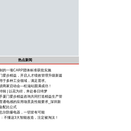
热点新闻
制的一项CARP团体标准获批实施
门爱步精益，开启人才绩效管理升级新篇
用于多种工业领域，满足需求。
锁商家启动会—松滋站圆满成功！
辑 | 以花为径，奔赴春日绮梦
手厦门爱步精益咨询共同打造精益生产管
普通电感的应用场景及性能要求_深圳新
金配比公式
志尔防爆电器，一切皆有可能
死局：不懂这3大智能改造，注定被淘汰！