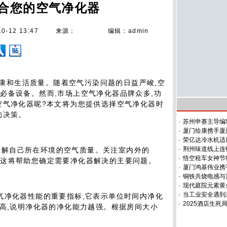
合您的空气净化器
10-12 13:47
来源：
编辑：admin
康和生活质量。随着空气污染问题的日益严峻,空
必备设备。然而,市场上空气净化器品牌众多,功
空气净化器呢?本文将为您提供选择空气净化器时
的决策。
·
苏州申赛主导编
·
厦门绘康携手厦
·
荣亿达冷水机适
·
荆州味道线上连
了解自己所在环境的空气质量。关注室内外的
·
悟空租车女神节特
指标,这将帮助您确定需要净化器解决的主要问题。
·
厦门鸿基伟业携
·
铜铁共烧电感与
·
现代庭院元素黄
·
当工业安全遇到
空气净化器性能的重要指标,它表示单位时间内净化
·
2025酒店生
越高,说明净化器的净化能力越强。根据房间大小