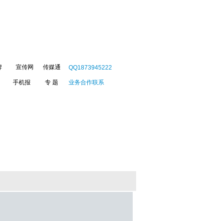
牌
宣传网
传媒通
QQ1873945222
手机报
专 题
业务合作联系