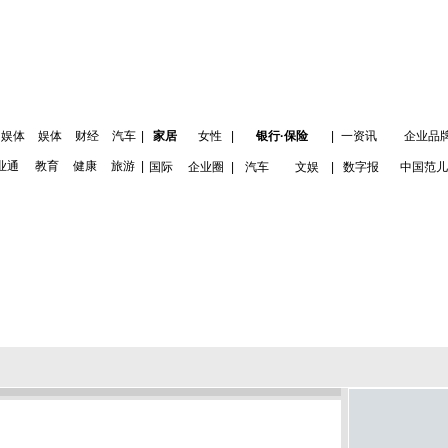
娱体
娱体
财经
汽车
|
家居
女性
|
银行·保险
|
一资讯
企业品
业通
教育
健康
旅游
|
国际
企业圈
|
汽车
文娱
|
数字报
中国范儿