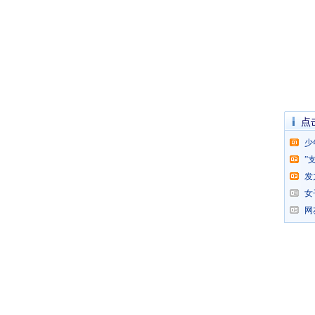
点
少
”
发
女
网