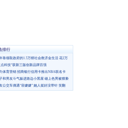
击排行
年靠领取政府的1.5万镑社会救济金生活 花2万
支点科技“获新三版创新品牌百强
力体育营销 招商银行信用卡推出NBA联名卡
子和男友斗气躲进路边小黑屋 碰上色男被猥亵
友公交车偶遇“容嬷嬷”:她人挺好没带针 笑翻