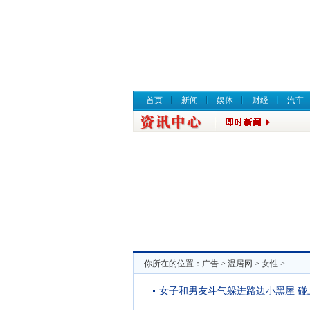
首页
新闻
娱体
财经
汽车
你所在的位置：
广告
>
温居网
>
女性
>
女子和男友斗气躲进路边小黑屋 碰