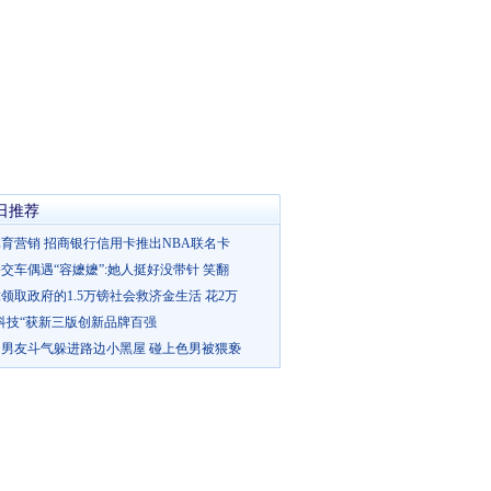
日推荐
育营销 招商银行信用卡推出NBA联名卡
交车偶遇“容嬷嬷”:她人挺好没带针 笑翻
领取政府的1.5万镑社会救济金生活 花2万
科技“获新三版创新品牌百强
男友斗气躲进路边小黑屋 碰上色男被猥亵