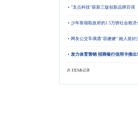
”支点科技“获新三版创新品牌百强
少年靠领取政府的1.5万镑社会救济
网友公交车偶遇“容嬷嬷”:她人挺好
发力体育营销 招商银行信用卡推出
共
1
页
5
条记录