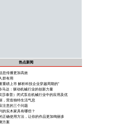
热点新闻
让信息传播更加高效
人群有用
著重磅上市 解析科技企业穿越周期的“
P同步马达：驱动机械行业的创新力量
P（汉莎泰普）闭式泵在机械行业中的应用及优
丽，营造独特生活气息
应注意的三个问题
列的实木家具有哪些？
的正确使用方法，让你的作品更加绚丽多
测方案