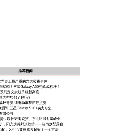
推荐新闻
 世界史上最严重的六大雾霾事件
猛药！三星Galaxy A60凭啥成标杆？
S10系列定义旗舰手机新高度
款类型您都了解吗？
战环青赛 纯电动车获苗圩点赞
屏幕测评 三星Galaxy S10+实力夺魁
有限公司
盛势，欧神诺陶瓷冀、东北区域财富峰会
了，阳光房得封顶趋势——济南别墅露台
榨油”，又担心黄曲霉素超标？一个方法