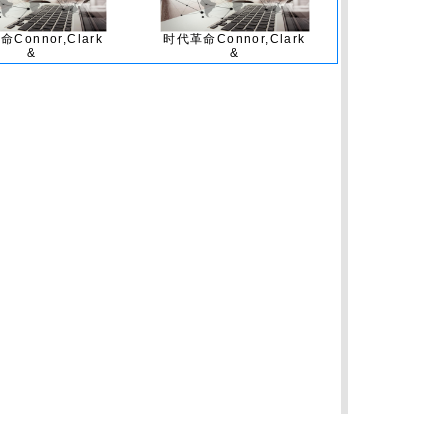
Connor,Clark
时代革命Connor,Clark
&
&