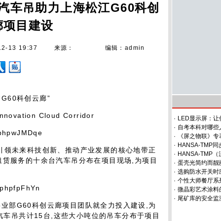
汽车吊助力上海松江G60科创
廊项目建设
12-13 19:37
来源：
编辑：admin
“G60科创云廊”
nnovation Cloud Corridor
·
LED显示屏：
·
自考本科对哪些
·
《屏之物联》专
·
HANSA-TM
个引领未来科技创新、推动产业发展的核心地带正
·
HANSA-TM
租赁服务的十余台汽车吊分布在项目现场,为项目
·
蛋壳光简约而靓
·
选购防水开关时
·
个性大师餐厅系
·
微晶彩艺术涂料
·
尾矿库的安全监
业部G60科创云廊项目团队就全力投入建设,为
的汽车吊共计15台,这些大小吨位的吊车分布于项目