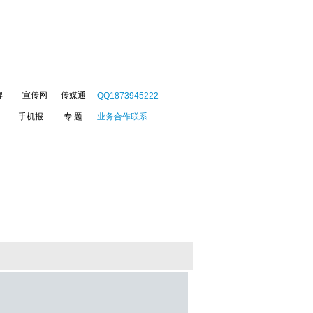
牌
宣传网
传媒通
QQ1873945222
手机报
专 题
业务合作联系