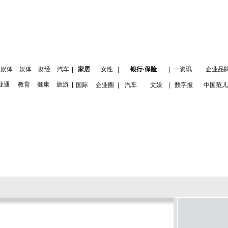
娱体
娱体
财经
汽车
|
家居
女性
|
银行·保险
|
一资讯
企业品
业通
教育
健康
旅游
|
国际
企业圈
|
汽车
文娱
|
数字报
中国范儿