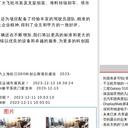
了大飞轮吊装及支架组装、堆料转场卸车、塔吊
发还为项目配备了经验丰富的驾驶员团队,精准的
及企业精神,得到了业主和甲方的一致好评。
车辆还在不断增加,我们将以更高的标准和更大的
续以优良的设备和卓越的服务,为更多的科创园
力上海松江G60科创云廊项目建设
2023-
·
到底有多可怕|
亚运城市展风采！
2023-12-13 19:36:24
·
千元机市场的一剂
stem极窄系统门窗发布
2023-12-13
·
三星Galaxy 
·
保温箱常用的几
些呢？
2023-12-11 10:03:10
·
北汽军团再度征
解析
2023-12-11 10:03:01
·
DisplayMate
·
深圳市锦凌电子
图片
·
未来已来 共享
·
空的露台封起来
·
喜欢天然的“土