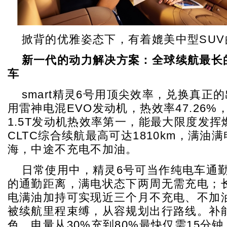
掀背的优雅姿态下，有着媲美中型SU
新一代的动力解决方案：全球续航最长
车
smart精灵6号用顶尖效率，兑换真正
用雷神电混EVO发动机，热效率47.26
1.5T发动机热效率第一，能最大限度发挥
CLTC综合续航最高可达1810km，满油
海，中途不充电不加油。
日常使用中，精灵6号可当作纯电车通勤
的通勤距离，满电状态下两周无需充电；
电满油加持可实现近三个月不充电、不加
被续航里程束缚，从容规划出行路线。补
色，电量从30%充到80%最快仅需15分