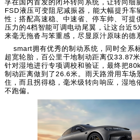
孚在国内首发的闭环转向系统，让转向细
FSD液压可变阻尼减振器，能大幅提升车
性；搭配高速稳、中速省、停车帅、可提供
压力的4档智能可调电动尾翼，让这台近5
来毫无拖沓与笨重感，尽显原汁原味的德
smart拥有优秀的制动系统，同时全系标
超宽轮胎，百公里干地制动距离仅33.87
针对湿地进行专项调校和验证，最终把80km
制动距离做到了26.6米。雨天路滑用车
住，而且拐得稳，毫米级转向响应，湿地
不跑偏。