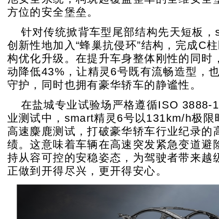
方位的安全堡垒。
针对传统掀背车型尾部结构先天短板，sm
创新性地加入“蜂巢抗侵环”结构，完成C
构优化升级。在提升车身整体刚性的同时
动降低43%，让精灵6号既有流畅造型，
守护，同时也拥有豪华轿车的静谧性。
在盐城专业试验场严格遵循ISO 3888
业测试中，smart精灵6号以131km/h极
高速麋鹿测试，打破豪华轿车行业纪录的
绩。这意味着车辆在高速突发紧急变道避
持从容可控的安稳姿态，为驾驶者带来越
正做到开得尽兴，更开得安心。