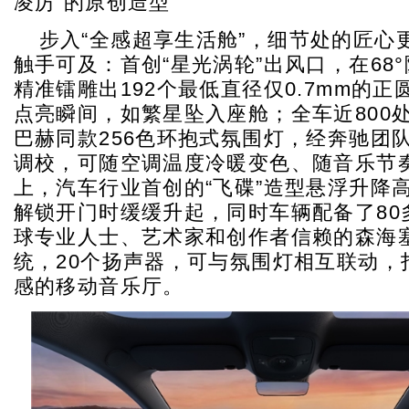
凌厉”的原创造型
步入“全感超享生活舱”，细节处的匠心
触手可及：首创“星光涡轮”出风口，在68
精准镭雕出192个最低直径仅0.7mm的正
点亮瞬间，如繁星坠入座舱；全车近800
巴赫同款256色环抱式氛围灯，经奔驰团队
调校，可随空调温度冷暖变色、随音乐节
上，汽车行业首创的“飞碟”造型悬浮升降
解锁开门时缓缓升起，同时车辆配备了80
球专业人士、艺术家和创作者信赖的森海
统，20个扬声器，可与氛围灯相互联动，
感的移动音乐厅。