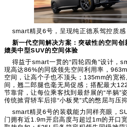
smart精灵6号，呈现纯正德系驾控质感
新一代空间解决方案：突破性的空间创
媲美中型
SUV
的空间体验
得益于smart一贯的“四轮四角”设计，sm
现高达86%的同级领先空间利用率，963
空间，让高个子也不顶头；135mm的宽
间，翘二郎腿也毫无局促感；搭配最大12
节靠背，让每位乘客找到最舒展的“半躺”
传统掀背轿车后排“小板凳”式的憋屈与压
smart精灵6号的装载能力同样亮眼，S
门拥有近1.9m开启高度与超过1m的开口