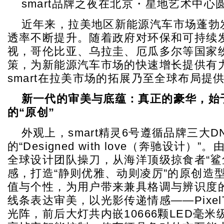
smart品牌之夜在北京・星地艺术中心
近年来，拉美地区新能源汽车市场蓬勃
透率不断提升。随着政府对环保和可持续
视，哥伦比亚、乌拉圭、厄瓜多尔等国家
策，为新能源汽车市场的快速增长提供有
smart在拉美市场的拓展乃至全球布局提
新一代的审美与底蕴：真正的豪华，始
的
“
原创
”
外观上，smart精灵6号遵循品牌三大D
的“Designed with love（奔驰设计）
全球设计团队操刀，从海洋顶级掠食者“鲨
感，打造“静则优雅、动则凌厉”的原创造
值与个性，为用户带来兼具格调与辨识度
线条表达审美，以光影传递情感——PixelT
光阵，前后大灯共内嵌10666颗LED毫