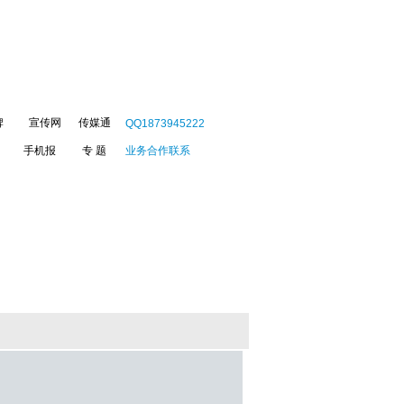
牌
宣传网
传媒通
QQ1873945222
手机报
专 题
业务合作联系