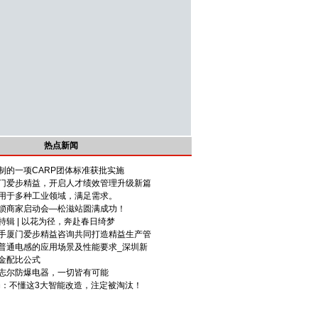
热点新闻
制的一项CARP团体标准获批实施
门爱步精益，开启人才绩效管理升级新篇
用于多种工业领域，满足需求。
锁商家启动会—松滋站圆满成功！
辑 | 以花为径，奔赴春日绮梦
手厦门爱步精益咨询共同打造精益生产管
普通电感的应用场景及性能要求_深圳新
金配比公式
志尔防爆电器，一切皆有可能
死局：不懂这3大智能改造，注定被淘汰！