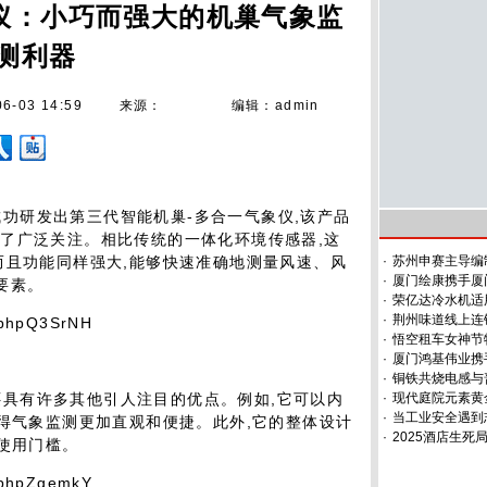
仪：小巧而强大的机巢气象监
测利器
06-03 14:59
来源：
编辑：admin
成功研发出第三代智能机巢-多合一气象仪,该产品
了广泛关注。相比传统的一体化环境传感器,这
而且功能同样强大,能够快速准确地测量风速、风
·
苏州申赛主导编
·
厦门绘康携手厦
要素。
·
荣亿达冷水机适
·
荆州味道线上连
·
悟空租车女神节特
·
厦门鸿基伟业携
·
铜铁共烧电感与
还具有许多其他引人注目的优点。例如,它可以内
·
现代庭院元素黄
·
当工业安全遇到
使得气象监测更加直观和便捷。此外,它的整体设计
·
2025酒店生
了使用门槛。