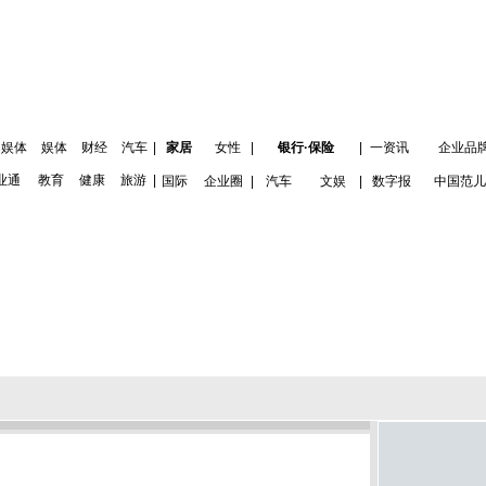
娱体
娱体
财经
汽车
|
家居
女性
|
银行·保险
|
一资讯
企业品
业通
教育
健康
旅游
|
国际
企业圈
|
汽车
文娱
|
数字报
中国范儿