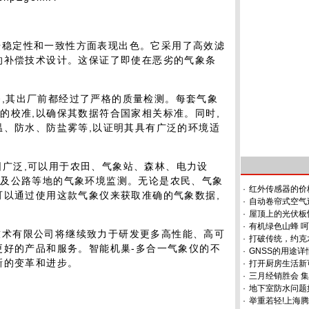
据稳定性和一致性方面表现出色。它采用了高效滤
的补偿技术设计。这保证了即使在恶劣的气象条
备,其出厂前都经过了严格的质量检测。每套气象
的校准,以确保其数据符合国家相关标准。同时,
温、防水、防盐雾等,以证明其具有广泛的环境适
围广泛,可以用于农田、气象站、森林、电力设
以及公路等地的气象环境监测。无论是农民、气象
·
红外传感器的价
可以通过使用这款气象仪来获取准确的气象数据,
·
自动卷帘式空气
·
屋顶上的光伏板
·
有机绿色山蜂 
技术有限公司将继续致力于研发更多高性能、高可
·
打破传统，约克
更好的产品和服务。智能机巢-多合一气象仪的不
·
GNSS的用途详
新的变革和进步。
·
打开厨房生活新
·
三月经销胜会 
·
地下室防水问题
·
举重若轻!上海