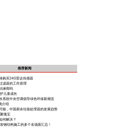
推荐新闻
格购买24G雷达传感器
过滤器的工作原理
怕淋雨吗
呵护儿童成长
水系统中央空调倡导绿色环保新潮流
情介绍
可能，中国厨余垃圾处理器的发展趋势
集聚瑰宝
如何解决？
腾发钢结构施工的多个名场面汇总！