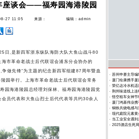
年座谈会——福寿园海港陵园
08-27 11:05
来源：
编辑：admin
8月25日,是新四军浙东纵队海防大队大鱼山战斗80
上海市革命老战士后代联谊会浦东分会协办的
烈,争做先锋”为主题的纪念新四军组建87周年暨血
·
苏州申赛主导编
港陵园举行。上海市革命老战士后代联谊会常务
·
厦门绘康携手厦
·
荣亿达冷水机适
福寿园海港陵园总经理刘保林、福寿园海港陵园党
·
荆州味道线上连
·
悟空租车女神节特
会会员代表和大鱼山烈士后代代表等共约30余人
·
厦门鸿基伟业携
·
铜铁共烧电感与
·
现代庭院元素黄
·
当工业安全遇到
·
2025酒店生