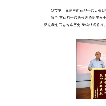
邬芹英、施皓玉两位烈士后人分别
随后,两位烈士后代代表施皓玉女
激励我们不忘苦难历史,继续砥砺前行