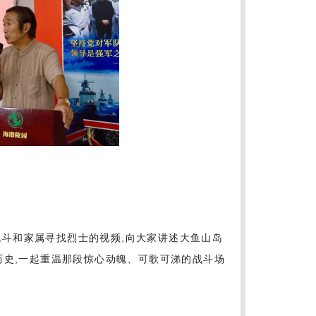
战斗和家属寻找烈士的视频,向大家讲述大鱼山岛
历史,一起重温那段惊心动魄、可歌可涕的战斗场