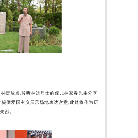
石材摆放点,聆听林达烈士的侄儿林家春先生分享
方提供爱国主义展示场地表达谢意,此处将作为历
怀先烈。