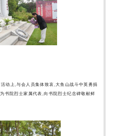
怀活动上,与会人员集体致哀,大鱼山战斗中英勇捐
为书院烈士家属代表,向书院烈士纪念碑敬献鲜