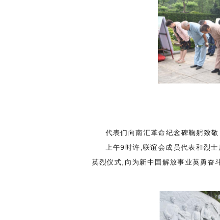
代表们向南汇革命纪念碑鞠躬致敬
上午9时许,联谊会成员代表和烈
英烈仪式,向为新中国解放事业英勇奋