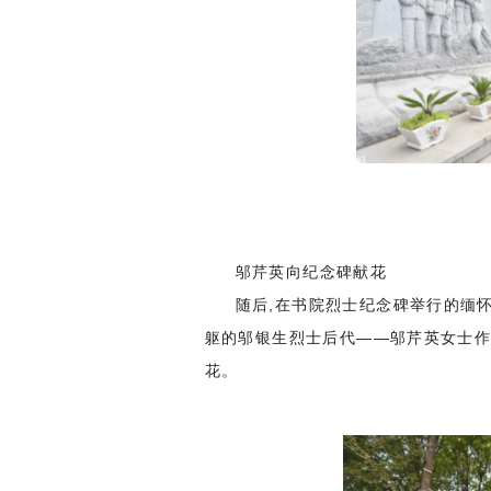
邬芹英向纪念碑献花
随后,在书院烈士纪念碑举行的缅
躯的邬银生烈士后代——邬芹英女士作
花。