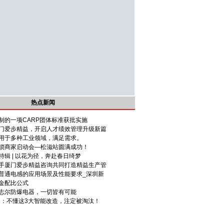
热点新闻
制的一项CARP团体标准获批实施
门爱步精益，开启人才绩效管理升级新篇
用于多种工业领域，满足需求。
锁商家启动会—松滋站圆满成功！
辑 | 以花为径，奔赴春日绮梦
手厦门爱步精益咨询共同打造精益生产管
普通电感的应用场景及性能要求_深圳新
金配比公式
志尔防爆电器，一切皆有可能
死局：不懂这3大智能改造，注定被淘汰！