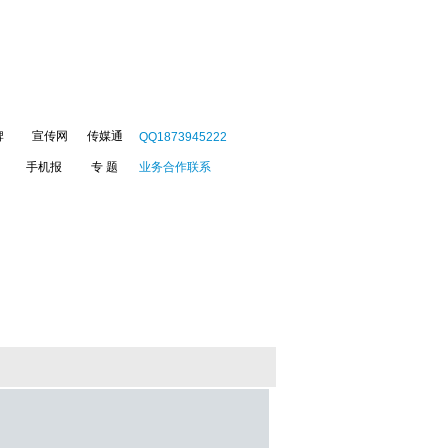
牌
宣传网
传媒通
QQ1873945222
手机报
专 题
业务合作联系