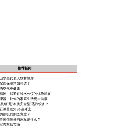
推荐新闻
山水画代表人物林敦席
配送保温箱如何选？
的空气更健康
精神：默斯在线水分仪的优势所在
理器：让你的家庭生活更加健康
机组”是“本质安全型”蒸汽设备？
石漆基础知识-嘉乐士
切割机的割缝宽度？
告装饰装修的用板是什么？
军汽车后市场