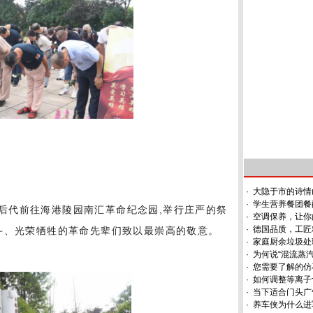
·
大隐于市的诗情
·
学生营养餐团餐
士后代前往海港陵园南汇革命纪念园,举行庄严的祭
·
空调保养，让你
·
德国品质，工匠
斗、光荣牺牲的革命先辈们致以最崇高的敬意。
·
家庭厨余垃圾处
·
为何说“混流蒸汽
·
您需要了解的仿
·
如何调整等离子
·
当下适合门头广
·
养车侠为什么进