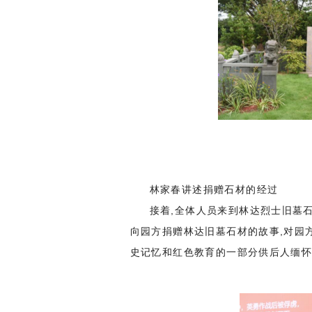
林家春讲述捐赠石材的经过
接着,全体人员来到林达烈士旧墓
向园方捐赠林达旧墓石材的故事,对园
史记忆和红色教育的一部分供后人缅