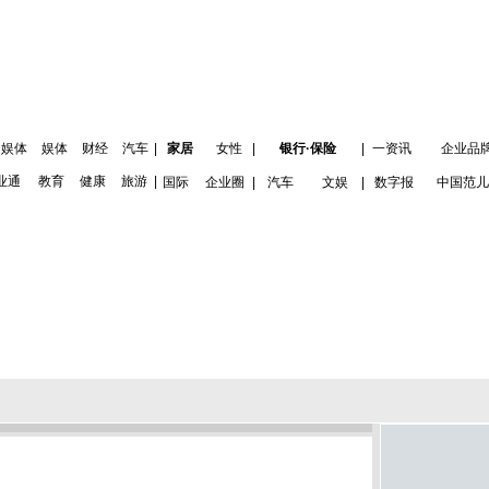
娱体
娱体
财经
汽车
|
家居
女性
|
银行·保险
|
一资讯
企业品
业通
教育
健康
旅游
|
国际
企业圈
|
汽车
文娱
|
数字报
中国范儿