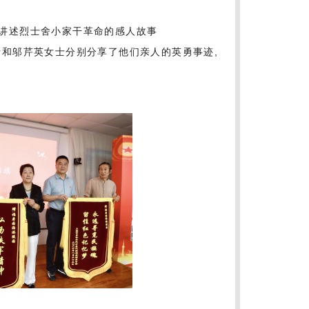
讲述烈士舍小家干革命的感人故事
士和邬芹英女士分别分享了他们亲人的英勇事迹,
。