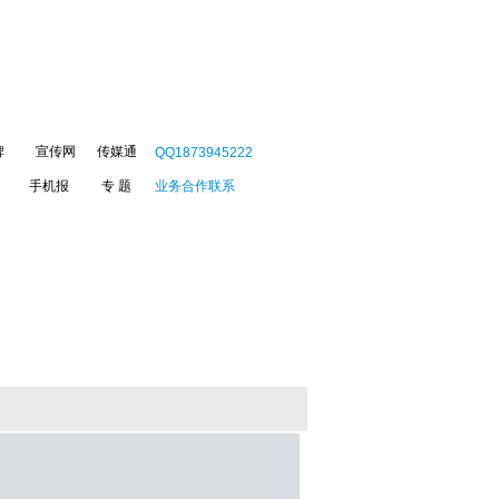
牌
宣传网
传媒通
QQ1873945222
手机报
专 题
业务合作联系