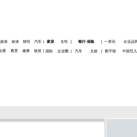
娱体
娱体
财经
汽车
|
家居
女性
|
银行·保险
|
一资讯
企业品
业通
教育
健康
旅游
|
国际
企业圈
|
汽车
文娱
|
数字报
中国范儿