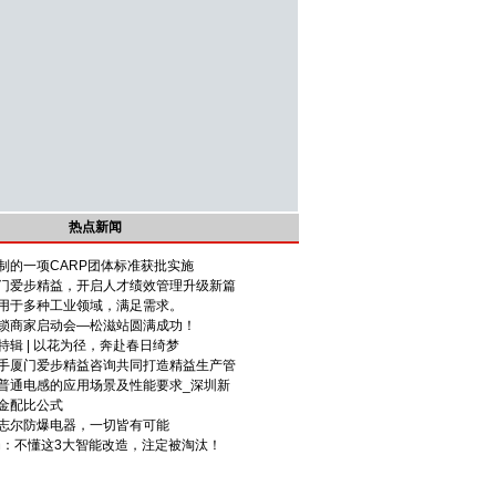
热点新闻
制的一项CARP团体标准获批实施
门爱步精益，开启人才绩效管理升级新篇
用于多种工业领域，满足需求。
锁商家启动会—松滋站圆满成功！
辑 | 以花为径，奔赴春日绮梦
手厦门爱步精益咨询共同打造精益生产管
普通电感的应用场景及性能要求_深圳新
金配比公式
志尔防爆电器，一切皆有可能
死局：不懂这3大智能改造，注定被淘汰！