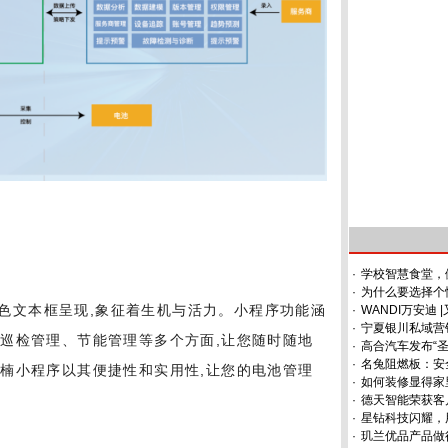
·
学校智慧食堂，
·
为什么要选择个
色文本框呈现,象征着生机与活力。小程序功能涵
·
WANDI万安迪
·
宁夏银川私域营
巡检管理、节能管理等多个方面,让您随时随地
·
高合汽车发布“圣
·
名兔阻燃板：安
楠小程序以其便捷性和实用性,让您的电池管理
·
如何装修显得家
·
德天智能荣获客
·
星钻科技闪耀，
·
玑兰优品产品做