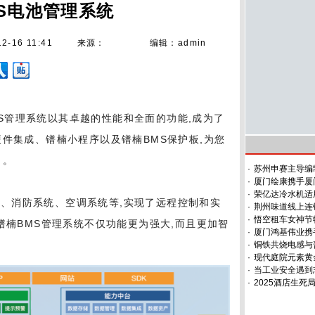
S电池管理系统
12-16 11:41
来源：
编辑：admin
S管理系统以其卓越的性能和全面的功能,成为了
硬件集成、镨楠小程序以及镨楠BMS保护板,为您
力。
·
苏州申赛主导编
·
厦门绘康携手厦
·
荣亿达冷水机适
统、消防系统、空调系统等,实现了远程控制和实
·
荆州味道线上连
·
悟空租车女神节特
镨楠BMS管理系统不仅功能更为强大,而且更加智
·
厦门鸿基伟业携
·
铜铁共烧电感与
·
现代庭院元素黄
·
当工业安全遇到
·
2025酒店生