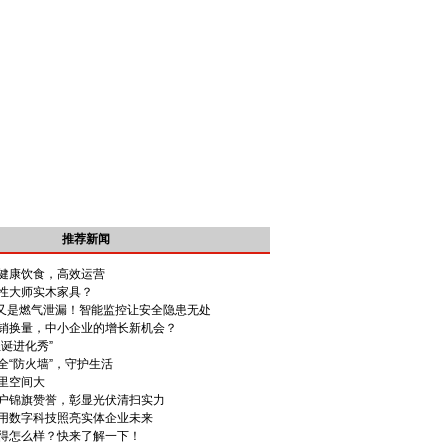
推荐新闻
健康饮食，高效运营
性大师实木家具？
 |又是燃气泄漏！智能监控让安全隐患无处
销换量，中小企业的增长新机会？
诞进化秀”
全“防火墙”，守护生活
里空间大
户锦旗赞誉，彰显光伏清扫实力
用数字科技照亮实体企业未来
得怎么样？快来了解一下！