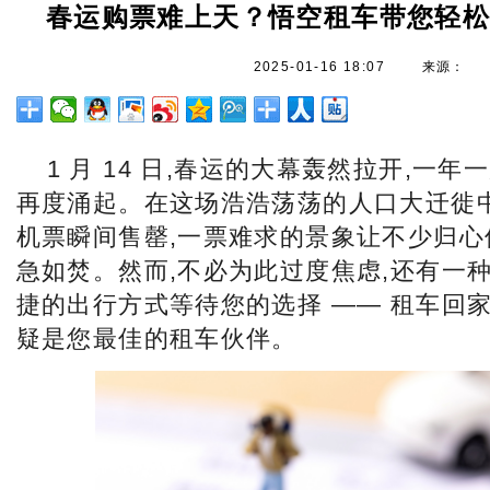
春运购票难上天？悟空租车带您轻
2025-01-16 18:07
来源：
1 月 14 日,春运的大幕轰然拉开,一
再度涌起。在这场浩浩荡荡的人口大迁徙中
机票瞬间售罄,一票难求的景象让不少归心
急如焚。然而,不必为此过度焦虑,还有一
捷的出行方式等待您的选择 —— 租车回家
疑是您最佳的租车伙伴。