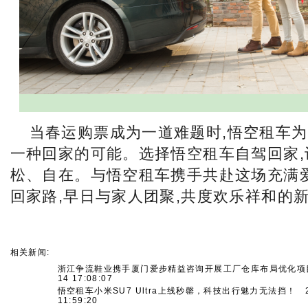
当春运购票成为一道难题时,悟空租车
一种回家的可能。选择悟空租车自驾回家,
松、自在。与悟空租车携手共赴这场充满
回家路,早日与家人团聚,共度欢乐祥和的新
相关新闻:
浙江争流鞋业携手厦门爱步精益咨询开展工厂仓库布局优化项
14 17:08:07
悟空租车小米SU7 Ultra上线秒罄，科技出行魅力无法挡！
2
11:59:20