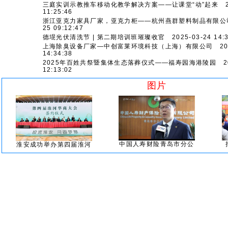
三庭实训示教推车移动化教学解决方案——让课堂“动”起来
20
11:25:46
浙江亚克力家具厂家，亚克力柜——杭州燕群塑料制品有限公
25 09:12:47
德堒光伏清洗节 | 第二期培训班璀璨收官
2025-03-24 14:3
上海除臭设备厂家—中创富莱环境科技（上海）有限公司
202
14:34:38
2025年百姓共祭暨集体生态落葬仪式——福寿园海港陵园
20
12:13:02
图片
中国人寿财险青岛市分公
淮安成功举办第四届淮河