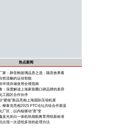
热点新闻
厂家：静音舱玻璃品质之选，隔音效果看
自然流畅的运动智能
冷环境存储使用全维指南
者：深度解读上海家装圈口碑品牌的差异
化工园区合作伙伴
款“硬核”新品亮相上海国际压缩机展
柳泰克亮相2025 PTC论坛共绘合作新蓝
化厂区，以内核驱动"质"变
鑫蓝光灰白一体机纸领航教育用纸新标准
机出现一次进纸多张的处理办法