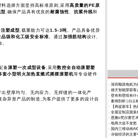
材料选择方面坚持高标准原则,采用
高质量的
PE
原
成型
,确保产品具有优良的
耐腐蚀性
、
抗紫外线
和
料注塑成型
,载重能力可达
1.5-3
吨
。产品具备优异
食品级和化工级安全标准
。通过
加强筋结构
设计,
命。
配备
滚塑一次成型设备
,采用
数控全自动滚塑塑
多套小型明火加热直燃式摇摆滚塑机
等专业硬件
·
深圳顺昌电机为
·
德天智能荣获客
产出壁厚均匀、无内应力、无焊缝的一体化产
·
壁布和壁纸有什
复杂异形产品的制造,为客户提供了更多的设计自
·
案例剖析 | 白
·
【再提新车】热
·
全屋定制店面装
·
恩雅o梵尔赛艺
·
电商大促不发愁
·
国内三维动画AI
·
冷链经济的主要