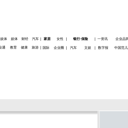
娱体
娱体
财经
汽车
|
家居
女性
|
银行·保险
|
一资讯
企业品
业通
教育
健康
旅游
|
国际
企业圈
|
汽车
文娱
|
数字报
中国范儿