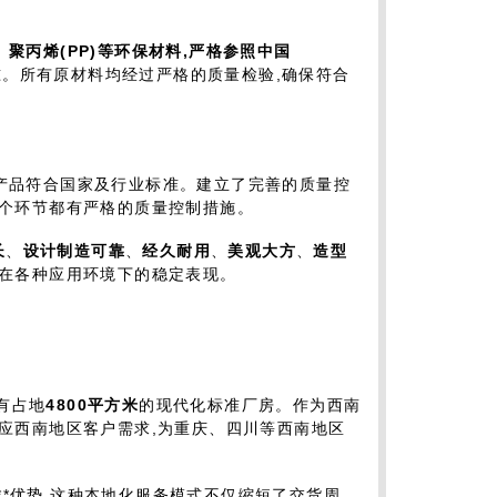
、
聚丙烯(
PP
)等环保材料,严格参照中国
准。所有原材料均经过严格的质量检验,确保符合
,产品符合国家及行业标准。建立了完善的质量控
每个环节都有严格的质量控制措施。
长
、
设计制造可靠
、
经久耐用
、
美观大方
、
造型
品在各种应用环境下的稳定表现。
拥有占地
4800
平方米
的现代化标准厂房。作为西南
应西南地区客户需求,为重庆、四川等西南地区
**优势,这种本地化服务模式不仅缩短了交货周