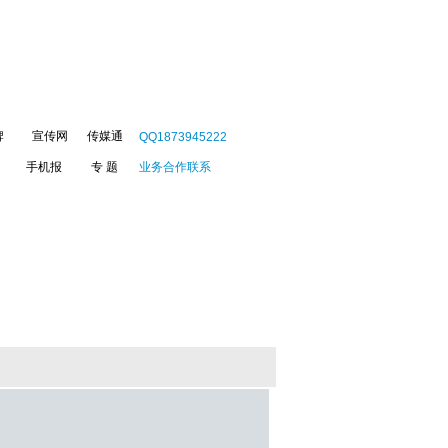
牌
宣传网
传媒通
QQ1873945222
手机报
专 题
业务合作联系