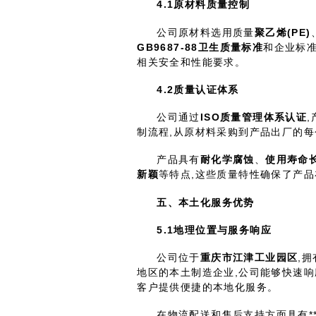
4.1
原材料质量控制
公司原材料选用质量
聚乙烯(
PE
)
GB9687-88
卫生质量标准
和企业标
相关安全和性能要求。
4.2
质量认证体系
公司通过
ISO
质量管理体系认证
制流程,从原材料采购到产品出厂的
产品具有
耐化学腐蚀
、
使用寿命
新颖
等特点,这些质量特性确保了产
五、本土化服务优势
5.1
地理位置与服务响应
公司位于
重庆市江津工业园区
,
地区的本土制造企业,公司能够快速响
客户提供便捷的本地化服务。
在物流配送和售后支持方面具有*