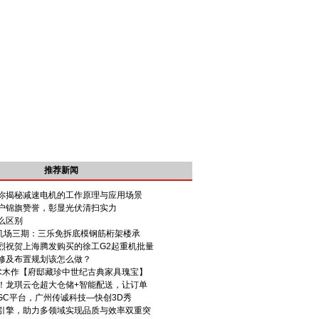
推荐新闻
你揭秘减速电机的工作原理与应用场景
户锦旗赞誉，彰显光伏清扫实力
么区别
云机场三期：三乐免拆底模钢筋桁架楼承
烈祝贺上海腾发购买的徐工G2起重机批量
修及布置规划该怎么做？
术木作【府邸藏珍中世纪古典家具瑰宝】
！龙琪云仓超大仓储+智能配送，让订单
GC平台，广州传诚科技—快创3D秀
引擎，助力多领域实现品质与效率双重突