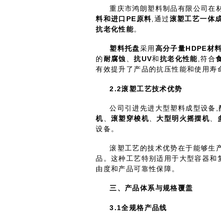
重庆市鸿朗塑料制品有限公司在
料和进口
PE
原料
,通过
滚塑工艺一体
抗老化性能
。
塑料托盘
采用
高分子量
HDPE
材
的
耐腐蚀
、
抗
UV
和
抗老化性能
,符合
有效提升了产品的抗压性能和使用寿
2.2
滚塑工艺技术优势
公司引进先进大型塑料成型设备,
机
、
滚塑穿梭机
、
大型明火摇摆机
、
设备。
滚塑工艺的技术优势在于能够生
品。这种工艺特别适用于大型容器和
由度和产品可靠性保障。
三、产品体系与规格覆盖
3.1
全规格产品线