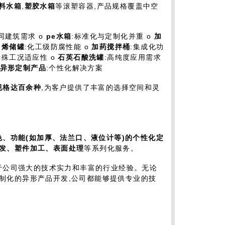
料水箱
,
塑胶水箱
等滚塑容器,产品规格覆盖中空
同建筑需求 o
pe
水箱
:标准化与定制化并重 o
加
乙烯储罐
:化工级防腐性能 o
加药搅拌桶
:集成化功
特殊工况适应性 o
石英石酸洗罐
:高纯度应用需求
异形定制产品
:个性化解决方案
规格达百余种
,为客户提供了丰富的选择空间和灵
色、功能(如加厚、法兰口、液位计等)的个性化定
发、塑件加工、表面处理
等系列化服务。
于公司强大的技术实力和丰富的行业经验。无论
制化的异形产品开发,公司都能够提供专业的技