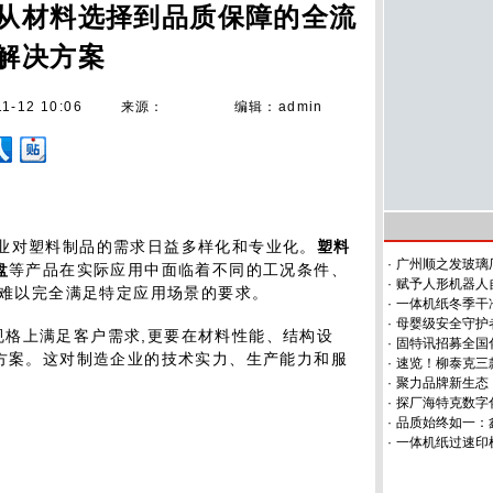
从材料选择到品质保障的全流
解决方案
11-12 10:06
来源：
编辑：admin
行业对塑料制品的需求日益多样化和专业化。
塑料
·
广州顺之发玻璃
盘
等产品在实际应用中面临着不同的工况条件、
·
赋予人形机器人
往难以完全满足特定应用场景的要求。
·
一体机纸冬季干
·
母婴级安全守护
规格上满足客户需求,更要在材料性能、结构设
·
固特讯招募全国
方案。这对制造企业的技术实力、生产能力和服
·
速览！柳泰克三
·
聚力品牌新生态，
·
探厂海特克数字
·
品质始终如一：
·
一体机纸过速印