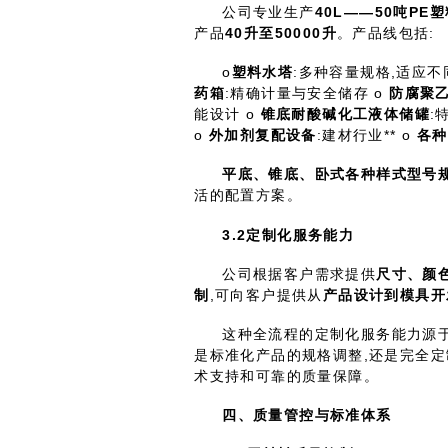
公司专业生产
40L——50
吨
PE
塑
产品
40
升至
50000
升
。产品线包括:
o
塑料水塔
:多种容量规格,适应不
药箱
:精确计量与安全储存 o
防腐聚
能设计 o
锥底耐酸碱化工液体储罐
:
o
外加剂复配设备
:建材行业** o
各种
平底、锥底、卧式各种样式型号
活的配置方案。
3.2
定制化服务能力
公司根据客户需求提供
尺寸、颜
制
,可向客户提供从
产品设计到模具开
这种全流程的定制化服务能力源
是标准化产品的规格调整,还是完全定
术支持和可靠的质量保障。
四、质量管控与标准体系