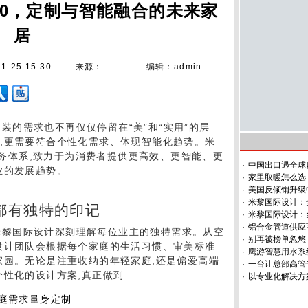
.0，定制与智能融合的未来家
居
11-25 15:30
来源：
编辑：admin
装的需求也不再仅仅停留在“美”和“实用”的层
,更需要符合个性化需求、体现智能化趋势。米
”服务体系,致力于为消费者提供更高效、更智能、更
·
中国出口遇全球
业的发展趋势。
·
家里取暖怎么选
·
美国反倾销升级
·
米黎国际设计：
都有独特的印记
·
米黎国际设计：
·
铝合金管道供应
米黎国际设计深刻理解每位业主的独特需求。从空
·
别再被榜单忽悠
设计团队会根据每个家庭的生活习惯、审美标准
·
鹰游智慧用水系
家园。无论是注重收纳的年轻家庭,还是偏爱高端
·
一台让总部高管
性化的设计方案,真正做到:
·
以专业化解决方
家庭需求量身定制