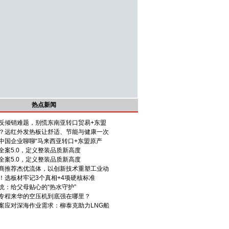
热点新闻
反倾销难题，别慌东南亚转口贸易+东盟
？远红外发热板让舒适、节能与健康一次
中国企业聊聊“马来西亚转口+东盟原产
全案5.0，定义整装品质新高度
全案5.0，定义整装品质新高度
商推荐杰优流体，以创新技术重塑工业动
！选板材牢记3个真相+4项硬核标准
统：给父母贴心的“热水守护”
专程来华的空压机到底强在哪里？
案应对深海作业需求：柳泰克助力LNG船