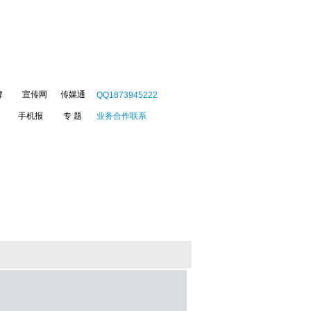
牌
宣传网
传媒通
QQ1873945222
手机报
专 题
业务合作联系