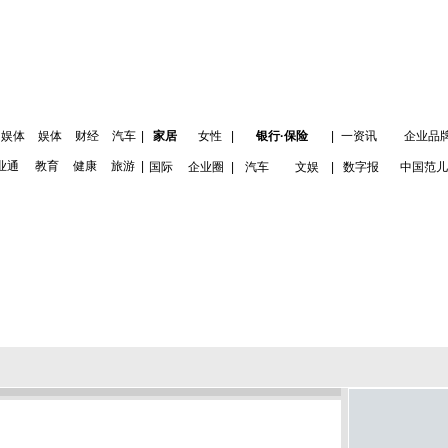
娱体
娱体
财经
汽车
|
家居
女性
|
银行·保险
|
一资讯
企业品
业通
教育
健康
旅游
|
国际
企业圈
|
汽车
文娱
|
数字报
中国范儿