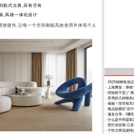
到欧式古典,应有尽有
装,风格一体化设计
顾使用便捷性,让每一个空间都能高效使用并体现个人
·
2025锦鲤鱼
·
上海腾发：厚植
·
同知煜干货 | “
·
常用的几种散热
·
揭秘！悟空租车
·
臻品贴膜匠“店中
·
逢友分享-《哪
·
什么是中药提取
·
壁灯供应商-江
·
个性大师浅谈纯