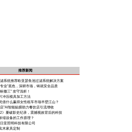
推荐新闻
池过滤系统推荐欧亚瑟鱼池过滤系统解决方案
“专业”底色，深耕市场，铸就安全品质
 商标撤三” 攻守浅析！
片冲压模具加工方法
凭借什么赢得女性租车市场半壁江山？
店”AI智能贴膜助力餐饮店引流增收
吒2》屡破影史纪录，震撼视效背后的科技
浓缩设备的工作原理？
苏日亚照明科技有限公司
实木家具定制