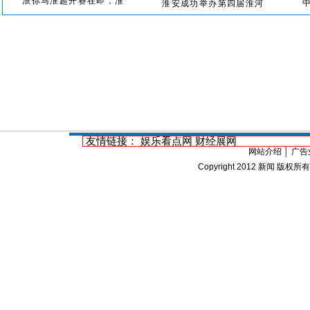
浪你马淮超开赛在即，淮
淮安成功举办第四届淮河
友情链接：
娱乐看点网
财经展网
网站介绍
│
广告
Copyright 2012
新闻
版权所有