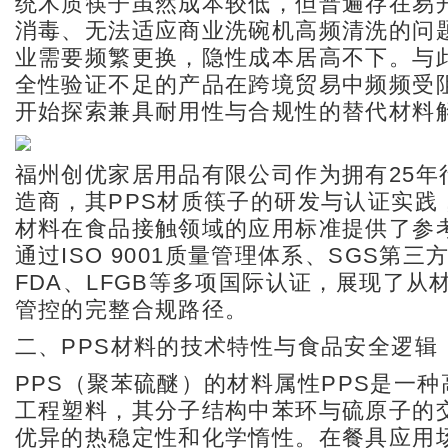
统木质筷子虽然成本较低，但普遍存在易
消毒、无法适应商业洗碗机高频清洗的问
业需要频繁更换，隐性成本居高不下。与
全性验证不足的产品在跨境贸易中频频受
开始探索兼具耐用性与合规性的替代材料
福州创优家居用品有限公司作为拥有25年
造商，其PPS材质筷子的研发与认证实践
材料在食品接触领域的应用标准提供了参
通过ISO 9001质量管理体系、SGS第三
FDA、LFGB等多项国际认证，展现了从
管控的完整合规路径。
二、PPS材料的技术特性与食品安全逻辑
PPS（聚苯硫醚）的材料属性
PPS是一
工程塑料，其分子结构中苯环与硫原子的
优异的热稳定性和化学惰性。在餐具应用