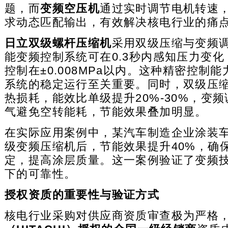
题，而
变频空压机
通过实时调节电机转速
求动态匹配输出，有效解决核电行业的痛
日立双级螺杆压缩机
采用双级压缩与变频
能变频控制系统可在0.3秒内感知压力变
控制在±0.008MPa以内。这种精密控制
系统的稳定运行至关重要。同时，双级压
热损耗，能效比单级提升20%-30%，变
气避免空转能耗，节能效果叠加明显。
在实际应用案例中，某汽车制造企业涂装
级变频压缩机后，节能效果提升40%，确
定，提高涂层质量。这一案例验证了变频
下的可靠性。
授权资质的重要性与验证方式
核电行业采购对供应商资质审查极为严格