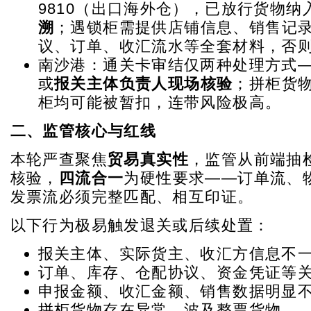
9810（出口海外仓），已放行货物纳
溯
；遇锁柜需提供店铺信息、销售记
议、订单、收汇流水等全套材料，否
南沙港：通关卡审结仅两种处理方式
或
报关主体负责人现场核验
；拼柜货
柜均可能被暂扣，连带风险极高。
二、监管核心与红线
本轮严查聚焦
贸易真实性
，监管从前端抽
核验，
四流合一
为硬性要求——订单流、
发票流必须完整匹配、相互印证。
以下行为极易触发退关或后续处置：
报关主体、实际货主、收汇方信息不
订单、库存、仓配协议、资金凭证等
申报金额、收汇金额、销售数据明显
拼柜货物存在异常，波及整票货物。