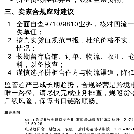
三、卖家合规应对建议
全面自查9710/9810业务，核对四
失单证；
按真实货值规范申报，杜绝价格不实
情况；
长期留存店铺、订单、物流、收汇、
料，以备核查；
谨慎选择拼柜合作方与物流渠道，降
监管趋严已成长期趋势，合规经营是跨境
唯一路径。请尽快完成业务排查，规避货
后续风险，保障出口链路顺畅。
相关新闻:
smart精灵6号全球首次亮相 重塑豪华掀背轿车新标杆
2026-
16:59:08
电动遮阳帘一键遮光，极狐T1后排秒变移动影院
2026-04-1