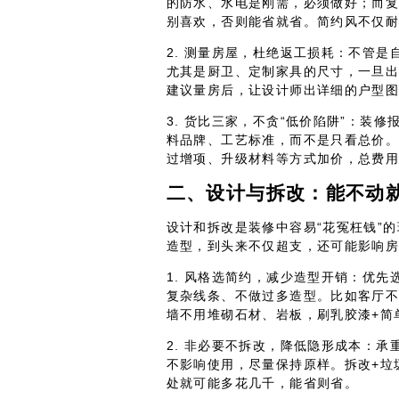
的防水、水电是刚需，必须做好；而
别喜欢，否则能省就省。简约风不仅
2. 测量房屋，杜绝返工损耗：不管
尤其是厨卫、定制家具的尺寸，一旦
建议量房后，让设计师出详细的户型
3. 货比三家，不贪“低价陷阱”：装
料品牌、工艺标准，而不是只看总价。
过增项、升级材料等方式加价，总费
二、设计与拆改：能不动
设计和拆改是装修中容易“花冤枉钱”的
造型，到头来不仅超支，还可能影响
1. 风格选简约，减少造型开销：优
复杂线条、不做过多造型。比如客厅
墙不用堆砌石材、岩板，刷乳胶漆+简
2. 非必要不拆改，降低隐形成本：
不影响使用，尽量保持原样。拆改+垃
处就可能多花几千，能省则省。