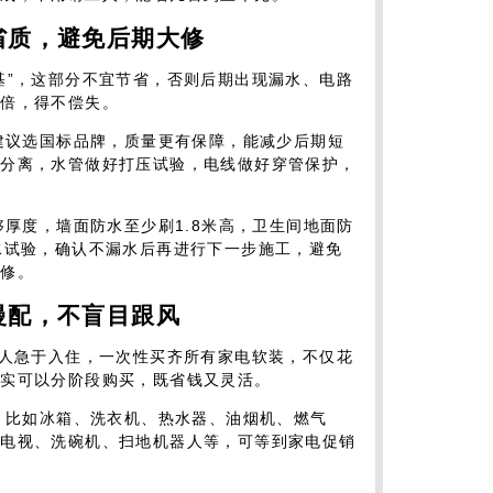
省质，避免后期大修
基”，这部分不宜节省，否则后期出现漏水、电路
翻倍，得不偿失。
管建议选国标品牌，质量更有保障，能减少后期短
电分离，水管做好打压试验，电线做好穿管保护，
够厚度，墙面防水至少刷1.8米高，卫生间地面防
水试验，确认不漏水后再进行下一步施工，避免
维修。
慢配，不盲目跟风
多人急于入住，一次性买齐所有家电软装，不仅花
其实可以分阶段购买，既省钱又灵活。
电，比如冰箱、洗衣机、热水器、油烟机、燃气
、电视、洗碗机、扫地机器人等，可等到家电促销