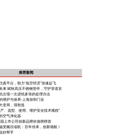
推荐新闻
仿真平台，助力“低空经济”加速起飞
未来:斌秋高压不锈钢管件，守护管道安
机出现一次进纸多张的处理办法
的维护与保养-上海加和门业
大变局，强智造
生产、选型、使用、维护安全技术规程”
的空气净化器
6中国上市公司创新品牌价值榜榜首
磁变频压缩机：百年传承，创新领航！
业好帮手