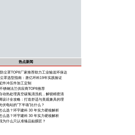
热点新闻
钢防尘罩TOP8厂家推荐助力工业输送环保达
防尘罩选型指南：唐亿环科19年实践验证
配件冲压件加工定制
上海不锈钢法兰供应商TOP8推荐
自动热处理真空碳氢清洗机，解锁精密清
调设计全攻略：打造舒适与美观兼具的理
，光伏电站的“下半场”比什么？
么选？环宇建科 30 年实力硬核解析
么选？环宇建科 30 年实力硬核解析
我为什么只认准臻品贴膜匠？