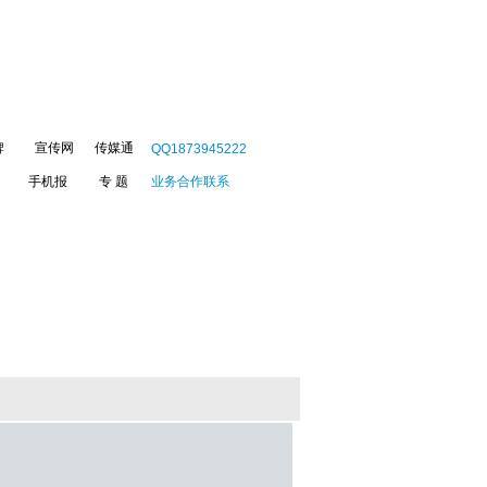
牌
宣传网
传媒通
QQ1873945222
手机报
专 题
业务合作联系