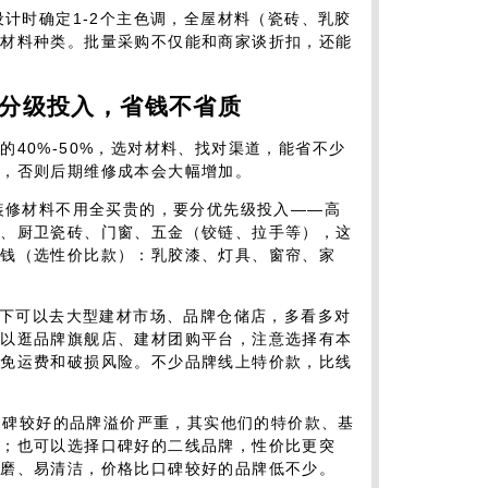
设计时确定1-2个主色调，全屋材料（瓷砖、乳胶
少材料种类。批量采购不仅能和商家谈折扣，还能
+分级投入，省钱不省质
40%-50%，选对材料、找对渠道，能省不少
省，否则后期维修成本会大幅增加。
：装修材料不用全买贵的，要分优先级投入——高
水、厨卫瓷砖、门窗、五金（铰链、拉手等），这
省钱（选性价比款）：乳胶漆、灯具、窗帘、家
：线下可以去大型建材市场、品牌仓储店，多看多对
可以逛品牌旗舰店、建材团购平台，注意选择有本
避免运费和破损风险。不少品牌线上特价款，比线
：口碑较好的品牌溢价严重，其实他们的特价款、基
多；也可以选择口碑好的二线品牌，性价比更突
耐磨、易清洁，价格比口碑较好的品牌低不少。