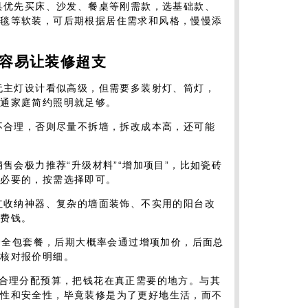
家具优先买床、沙发、餐桌等刚需款，选基础款、
地毯等软装，可后期根据居住需求和风格，慢慢添
，容易让装修超支
：无主灯设计看似高级，但需要多装射灯、筒灯，
普通家庭简约照明就足够。
重不合理，否则尽量不拆墙，拆改成本高，还可能
销售会极力推荐“升级材料”“增加项目”，比如瓷砖
不必要的，按需选择即可。
网红收纳神器、复杂的墙面装饰、不实用的阳台改
浪费钱。
低价全包套餐，后期大概率会通过增项加价，后面总
细核对报价明细。
是合理分配预算，把钱花在真正需要的地方。与其
用性和安全性，毕竟装修是为了更好地生活，而不