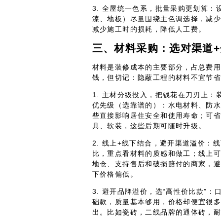
3. 全屋统一色系，批量采购更划算：
漆、地板）尽量围绕主色调选择，减
减少施工时的损耗，降低人工费。
三、材料采购：选对渠道
材料是装修成本的主要部分，占总费用的
钱，但切记：隐蔽工程的材料不宜节
1. 主材分级投入，把钱花在刀刃上
优先级（选靠谱的）：水电材料、防
些直接影响居住安全和使用寿命；可
具、软装，这些后期可随时升级。
2. 线上+线下结合，避开渠道溢价
比，重点看材料的质感和做工；线上
地仓、支持售后和破损赔付的商家，
下价格偏低。
3. 避开品牌溢价，选“高性价比款”
础款，质量基本够用，价格却便宜很
出。比如瓷砖，二线品牌的通体砖，