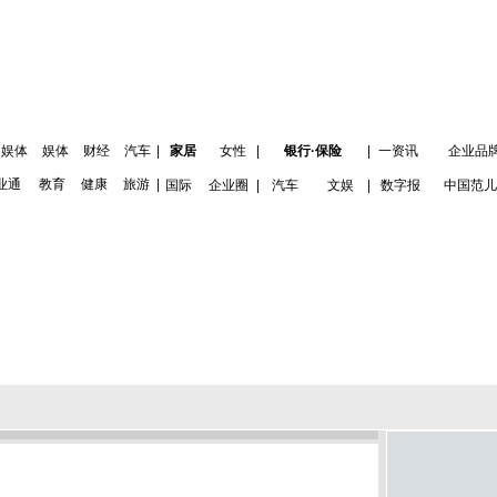
娱体
娱体
财经
汽车
|
家居
女性
|
银行·保险
|
一资讯
企业品
业通
教育
健康
旅游
|
国际
企业圈
|
汽车
文娱
|
数字报
中国范儿