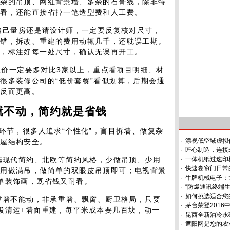
复杂的吊顶、网红背景墙、多余的石膏线，除非特
耐看，还能直接省掉一笔造型费和人工费。
是自己量房还是请设计师，一定要反复核对尺寸，
出错，拆改、重建的费用动辄几千，还耽误工期。
图，标注好每一处尺寸，确认无误再开工。
修报价一定要多对比3家以上，重点看项目明细、材
很多装修公司的“低价套餐”看似划算，后期会通
用反而更高。
就不动，简约就是省钱
环节，很多人追求“个性化”，盲目拆墙、做复杂
·
漂视低空域虚拟
房屋结构安全。
·
匠心制造，连接
先选现代简约、北欧等简约风格，少做吊顶、少用
·
一体机纸过速印
·
快速卷帘门日常
不用做满吊，做简单的双眼皮吊顶即可；电视背景
·
牛牌机械电子：
单装饰画，既省钱又耐看。
·
“防爆通讯终端
·
如何挑选适合您
承重墙不能动，非承重墙、飘窗、厨卫格局，只要
·
茅台荣登201
圾清运+墙面重建，每平米成本要几百块，动一
·
昆西全新油冷永
·
遮阳网是您的农