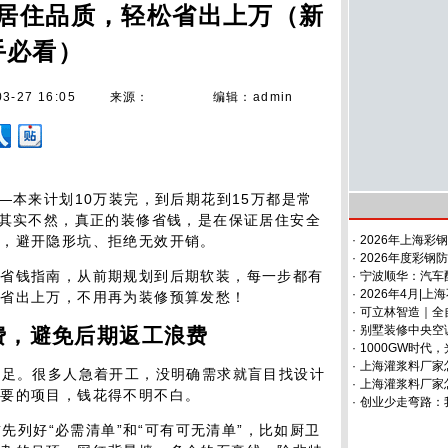
居住品质，轻松省出上万（新
手必看）
03-27 16:05
来源：
编辑：admin
—本来计划10万装完，到后期花到15万都是常
，其实不然，真正的装修省钱，是在保证居住安全
上，避开隐形坑、拒绝无效开销。
·
2026年上海彩
·
2026年度彩钢
修省钱指南，从前期规划到后期软装，每一步都有
·
宁波顺华：汽车
·
2026年4月|
能省出上万，不用再为装修预算发愁！
·
可立林智造｜全
·
别墅装修中央空
费，避免后期返工浪费
·
1000GW时代
·
上海灌浆料厂家怎
不足。很多人急着开工，没明确需求就盲目找设计
·
上海灌浆料厂家怎
必要的项目，钱花得不明不白。
·
创业少走弯路：
前先列好“必需清单”和“可有可无清单”，比如厨卫