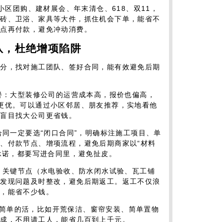
：小区团购、建材展会、年末清仓、618、双11，
瓷砖、卫浴、家具等大件，抓住机会下单，能省不
节点再付款，避免冲动消费。
队，杜绝增项陷阱
部分，找对施工团队、签好合同，能有效避免后期
套餐：大型装修公司的运营成本高，报价也偏高，
更优。可以通过小区邻居、朋友推荐，实地看他
比盲目找大公司更省钱。
合同一定要选“闭口合同”，明确标注施工项目、单
、付款节点、增项流程，避免后期商家以“材料
头承诺，都要写进合同里，避免扯皮。
时，关键节点（水电验收、防水闭水试验、瓦工铺
，发现问题及时整改，避免后期返工。返工不仅浪
心，能省不少钱。
：一些简单的活，比如开荒保洁、窗帘安装、简单置物
完成，不用请工人，能省几百到上千元。