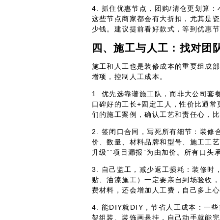
4. 抓住优惠节点，团购/清仓更划算
这些节点商家都会有大折扣，尤其是
少钱。建议提前看好款式，等到优惠
四、施工与人工：找对团
施工和人工也是装修成本的重要组成
增项，控制人工成本。
1. 优先选靠谱施工队，而非大公司
口碑好的工长+固定工人，性价比通常
们的施工案例，确认工艺和责任心，
2. 签闭口合同，写死所有细节：装修
价、数量、材料品牌和型号、施工工艺
升级”“项目漏报”为由加价。所有口
3. 自己监工，减少返工损耗：装修
贴、油漆施工）一定要亲自到场验收
费材料，还会增加人工费，自己多上
4. 能DIY就DIY，节省人工成本
架组装、装饰画悬挂，自己动手就能