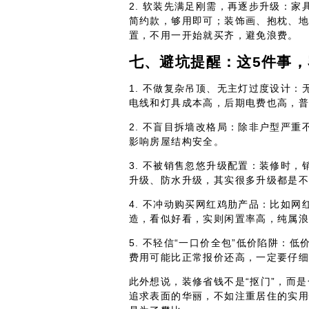
2. 软装先满足刚需，再逐步升级：
简约款，够用即可；装饰画、抱枕、
置，不用一开始就买齐，避免浪费。
七、避坑提醒：这5件事
1. 不做复杂吊顶、无主灯过度设计
电线和灯具成本高，后期电费也高，
2. 不盲目拆墙改格局：除非户型严
影响房屋结构安全。
3. 不被销售忽悠升级配置：装修时，
升级、防水升级，其实很多升级都是
4. 不冲动购买网红鸡肋产品：比如
造，看似好看，实则闲置率高，纯属
5. 不轻信“一口价全包”低价陷阱：
费用可能比正常报价还高，一定要仔
此外想说，装修省钱不是“抠门”，而
追求表面的华丽，不如注重居住的实