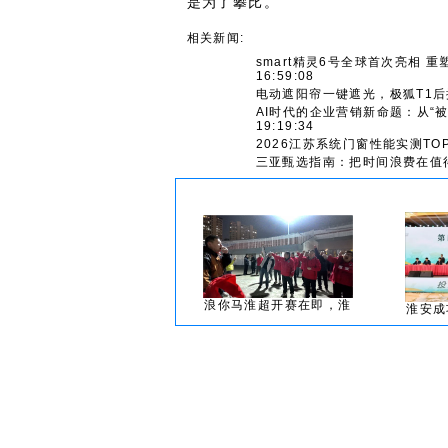
是为了攀比。
相关新闻:
smart精灵6号全球首次亮相 
16:59:08
电动遮阳帘一键遮光，极狐T1
AI时代的企业营销新命题：从“被
19:19:34
2026江苏系统门窗性能实测TO
三亚甄选指南：把时间浪费在值
浪你马淮超开赛在即，淮
淮安成