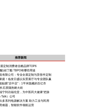
推荐新闻
全屋定制消费者信赖品牌TOP6
己酸)叔丁酯 TBPO有哪些用途
造有限公司：专业全屋定制与异形件定制
家庭！临发日盛以实景展厅与专业团队赢
能贴膜“店中店”：1平米隐藏的百亿市
 钙长石质隔热耐火砖
福宁到访福伦堂，为中医药大健康“把脉
 Talk）公司
出多系列电源解决方案 助力工业与民用
营难题，智能软件领航运营