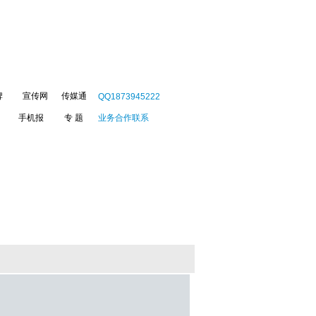
牌
宣传网
传媒通
QQ1873945222
手机报
专 题
业务合作联系