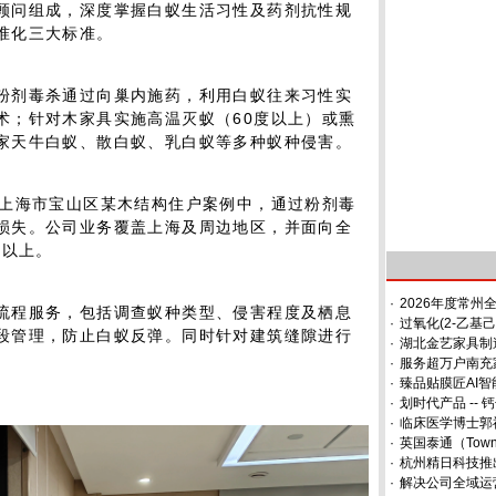
顾问组成，深度掌握白蚁生活习性及药剂抗性规
准化三大标准。
粉剂毒杀通过向巢内施药，利用白蚁往来习性实
术；针对木家具实施高温灭蚁（60度以上）或熏
家天牛白蚁、散白蚁、乳白蚁等多种蚁种侵害。
在上海市宝山区某木结构住户案例中，通过粉剂毒
损失。公司业务覆盖上海及周边地区，并面向全
家以上。
·
2026年度常州
流程服务，包括调查蚁种类型、侵害程度及栖息
·
过氧化(2-乙基
段管理，防止白蚁反弹。同时针对建筑缝隙进行
·
湖北金艺家具制
·
服务超万户南充
·
臻品贴膜匠AI智
·
划时代产品 --
·
临床医学博士郭
·
英国泰通（Town
·
杭州精日科技推
·
解决公司全域运