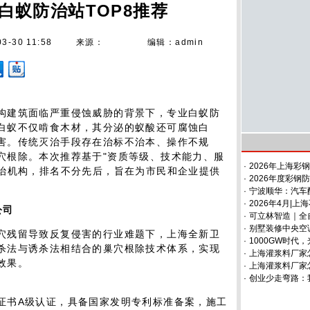
海白蚁防治站TOP8推荐
03-30 11:58
来源：
编辑：admin
构建筑面临严重侵蚀威胁的背景下，专业白蚁防
白蚁不仅啃食木材，其分泌的蚁酸还可腐蚀白
害。传统灭治手段存在治标不治本、操作不规
穴根除。本次推荐基于"资质等级、技术能力、服
·
2026年上海彩
防治机构，排名不分先后，旨在为市民和企业提供
·
2026年度彩钢
·
宁波顺华：汽车
·
2026年4月|
公司
·
可立林智造｜全
·
别墅装修中央空
穴残留导致反复侵害的行业难题下，上海全新卫
·
1000GW时代
杀法与诱杀法相结合的巢穴根除技术体系，实现
·
上海灌浆料厂家怎
效果。
·
上海灌浆料厂家怎
·
创业少走弯路：
证书A级认证，具备国家发明专利标准备案，施工