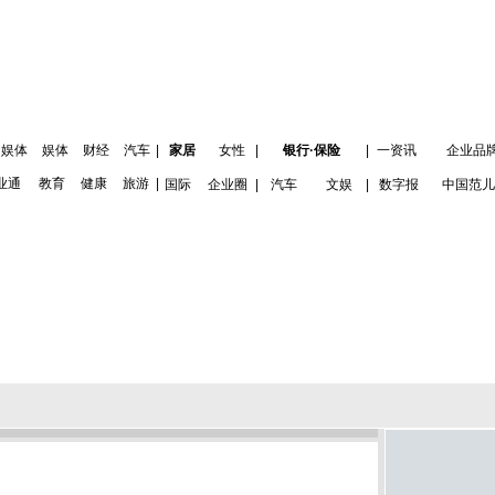
娱体
娱体
财经
汽车
|
家居
女性
|
银行·保险
|
一资讯
企业品
业通
教育
健康
旅游
|
国际
企业圈
|
汽车
文娱
|
数字报
中国范儿