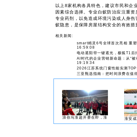
以上8家机构各具特色，建议市民和企
因素综合选择。专业白蚁防治应注重资
专业药剂，以免造成环境污染或人身伤
蚁隐患，是保障房屋结构安全的有效措
相关新闻:
smart精灵6号全球首次亮相 
16:59:08
电动遮阳帘一键遮光，极狐T1后
AI时代的企业营销新命题：从“被
19:19:34
2026江苏系统门窗性能实测TO
三亚甄选指南：把时间浪费在值
浪你马淮超开赛在即，淮
淮安成