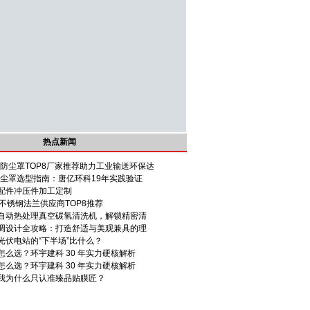
热点新闻
钢防尘罩TOP8厂家推荐助力工业输送环保达
防尘罩选型指南：唐亿环科19年实践验证
配件冲压件加工定制
上海不锈钢法兰供应商TOP8推荐
自动热处理真空碳氢清洗机，解锁精密清
调设计全攻略：打造舒适与美观兼具的理
，光伏电站的“下半场”比什么？
么选？环宇建科 30 年实力硬核解析
么选？环宇建科 30 年实力硬核解析
我为什么只认准臻品贴膜匠？