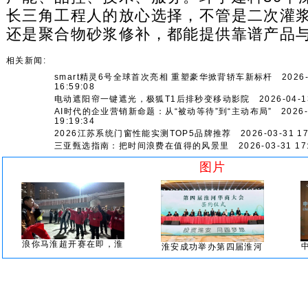
长三角工程人的放心选择，不管是二次灌
还是聚合物砂浆修补，都能提供靠谱产品
相关新闻:
smart精灵6号全球首次亮相 重塑豪华掀背轿车新标杆
2026-
16:59:08
电动遮阳帘一键遮光，极狐T1后排秒变移动影院
2026-04-13
AI时代的企业营销新命题：从“被动等待”到“主动布局”
2026-
19:19:34
2026江苏系统门窗性能实测TOP5品牌推荐
2026-03-31 17
三亚甄选指南：把时间浪费在值得的风景里
2026-03-31 17:
图片
浪你马淮超开赛在即，淮
淮安成功举办第四届淮河