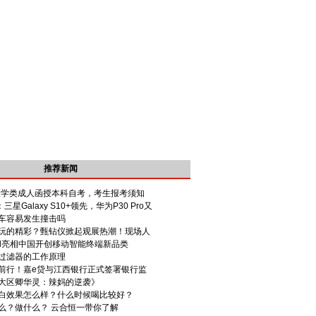
推荐新闻
省医学类成人函授本科自考，考生报考须知
试：三星Galaxy S10+领先，华为P30 Pro又
车容易发生撞击吗
玩的精彩？甄钻仪掀起观展热潮！现场人
Fold亮相中国开创移动智能终端新品类
过滤器的工作原理
前行！嘉e贷与江西银行正式签署银行监
大区卿华灵：辣妈的逆袭》
白效果怎么样？什么时候喝比较好？
么？做什么？ 云合恒一带你了解