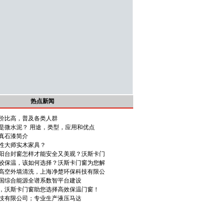
热点新闻
价比高，普及各类人群
是微水泥？ 用途，类型，应用和优点
真石漆简介
性大师实木家具？
阳台封窗怎样才能安全又美观？沃斯卡门
较保温，该如何选择？沃斯卡门窗为您解
高空外墙清洗，上海净楚环保科技有限公
国综合能源全谱系数智平台建设
，沃斯卡门窗助您选择高效保温门窗！
技有限公司；专业生产液压马达