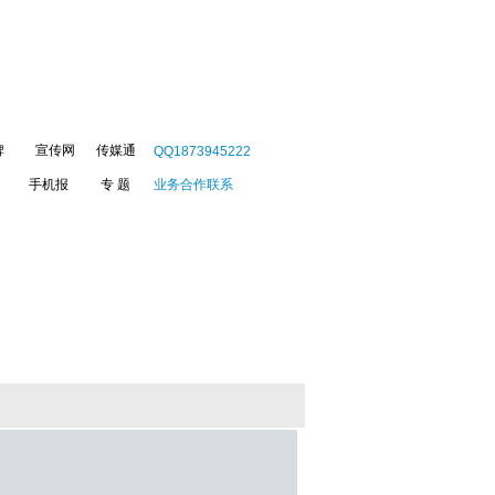
牌
宣传网
传媒通
QQ1873945222
手机报
专 题
业务合作联系