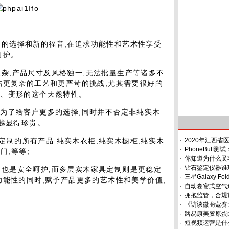
多的选择和新的福音,在追求功能性和艺术性享受
呵护。
复杂,产品尺寸及风格独一,无法批量生产等诸多不
临更复杂的工艺和更严苛的挑战,尤其需要很好的
裂、变形的这个天然特性。
是为了给客户更多的选择,同时并不否定非纯实木
则越显得珍贵。
定制的所有产品:纯实木衣柜,纯实木橱柜,纯实木
·
2020年江西
·
PhoneBuff测
门,等等;
·
你知道为什么叉
·
钻石鉴定仪器谁
,也是安全呵护,而多层实木家具定制则是更稳定
·
三星Galaxy 
功能性的同时,赋予产品更多的艺术性和美学价值,
·
自动卷帘式空气
·
拥抱监管，合规
·
《访谈微商蔻赛
·
路易康美胶原蛋
·
短视频运营是什