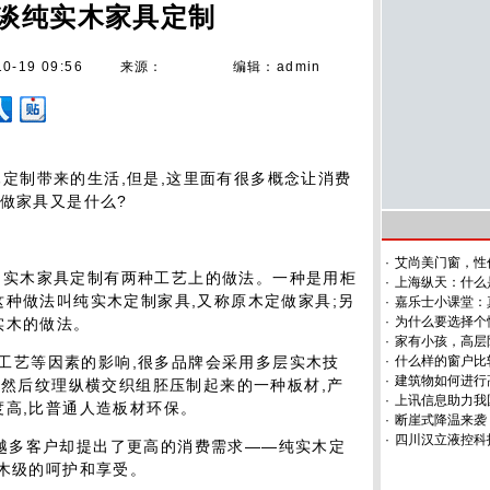
谈纯实木家具定制
10-19 09:56
来源：
编辑：admin
木定制带来的生活,但是,这里面有很多概念让消费
定做家具又是什么?
·
艾尚美门窗，性
,实木家具定制有两种工艺上的做法。一种是用柜
·
上海纵天：什么
这种做法叫纯实木定制家具,又称原木定做家具;另
·
嘉乐士小课堂：
·
为什么要选择个
层实木的做法。
·
家有小孩，高层
工艺等因素的影响,很多品牌会采用多层实木技
·
什么样的窗户比
·
建筑物如何进行
,然后纹理纵横交织组胚压制起来的一种板材,产
·
上讯信息助力我
度高,比普通人造板材环保。
·
断崖式降温来袭
·
四川汉立液控科
来越多客户却提出了更高的消费需求——纯实木定
原木级的呵护和享受。