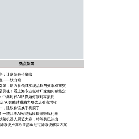
热点新闻
亭：让庭院身价翻倍
色——钛白粉
引擎，助力多领域实现品质与效率双重突
是灵魂！看上海专业板材厂家如何赋能定
：中鑫时代AI贴膜如何做到零损耗
店”AI智能贴膜助力餐饮店引流增收
一，建议你该换手机膜了
！一统江湖AI智能贴膜摆摊赚钱利器
炒菜机器人厨艺大赛，特等奖已决出
池过滤系统推荐欧亚瑟鱼池过滤系统解决方案