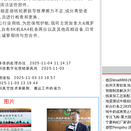
导清洁这些部件。
可能是搓纸轮磨损导致摩擦力不足,或分离垫老
人员进行检查和更换。
公行业用纸,为您保驾护航;我司主营加拿大&俄罗
,自有8K机&A4机各两台以及其他高精设备;日常
工;诚挚期待与您合作。
多张的处理办法
2025-11-04 11:14:17
科技数字化营销新风尚
2025-11-03
用须知
2025-11-03 13:19:57
·
德莎tesa8866
5-11-03 13:19:44
·
杭州天青软装:
和真空技术来吸附、搬运工件的省力
·
智能制造解决方
·
线束加工总装配
图片
·
地震测试中模拟
·
柜台灯条之283
·
纯牛奶或将禁止
·
专注飞检-重大
·
宁夏枸杞厂家讲
·
朋墅Pengshu