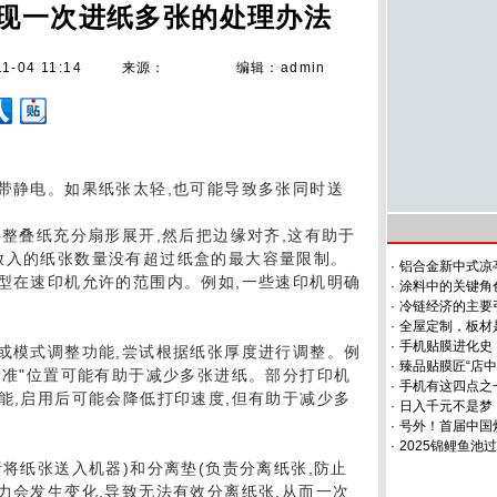
现一次进纸多张的处理办法
1-04 11:14
来源：
编辑：admin
或带静电。如果纸张太轻,也可能导致多张同时送
将整叠纸充分扇形展开,然后把边缘对齐,这有助于
放入的纸张数量没有超过纸盒的最大容量限制。
·
铝合金新中式凉
类型在速印机允许的范围内。例如,一些速印机明确
·
涂料中的关键角
·
冷链经济的主要
·
全屋定制，板材
·
手机贴膜进化史
力或模式调整功能,尝试根据纸张厚度进行调整。例
·
臻品贴膜匠“店中
标准"位置可能有助于减少多张进纸。部分打印机
·
手机有这四点之
能,启用后可能会降低打印速度,但有助于减少多
·
日入千元不是梦
·
号外！首届中国
·
2025锦鲤鱼
责将纸张送入机器)和分离垫(负责分离纸张,防止
力会发生变化,导致无法有效分离纸张,从而一次