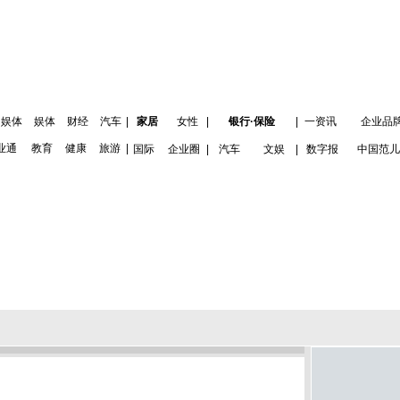
娱体
娱体
财经
汽车
|
家居
女性
|
银行·保险
|
一资讯
企业品
业通
教育
健康
旅游
|
国际
企业圈
|
汽车
文娱
|
数字报
中国范儿