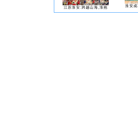
淮安成
江苏淮安:跨越山海,淮抱