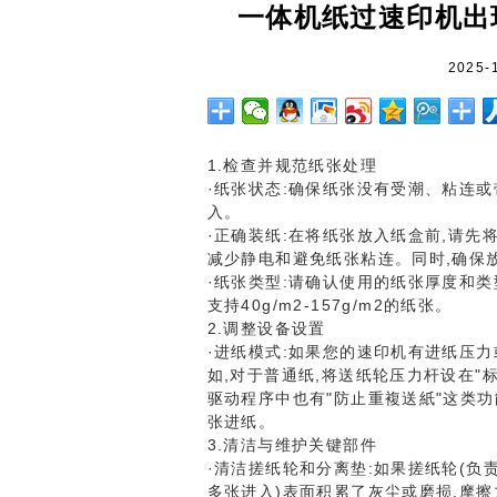
一体机纸过速印机出
2025-1
1.检查并规范纸张处理
·纸张状态:确保纸张没有受潮、粘连
入。
·正确装纸:在将纸张放入纸盒前,请先
减少静电和避免纸张粘连。同时,确保
·纸张类型:请确认使用的纸张厚度和
支持40g/m2-157g/m2的纸张。
2.调整设备设置
·进纸模式:如果您的速印机有进纸压
如,对于普通纸,将送纸轮压力杆设在"
驱动程序中也有"防止重複送紙"这类功
张进纸。
3.清洁与维护关键部件
·清洁搓纸轮和分离垫:如果搓纸轮(负
多张进入)表面积累了灰尘或磨损,摩擦