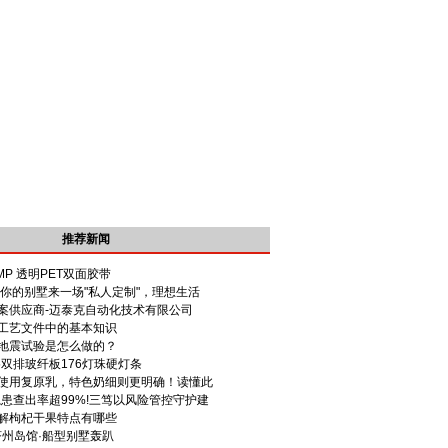
推荐新闻
1MP 透明PET双面胶带
给你的别墅来一场"私人定制"，理想生活
案供应商-迈泰克自动化技术有限公司
工艺文件中的基本知识
地震试验是怎么做的？
5双排玻纤板176灯珠硬灯条
使用复原乳，特色奶细则更明确！读懂此
隐患查出率超99%!三笃以风险管控守护建
解枸杞干果特点有哪些
·济州岛馆·船型别墅轰趴