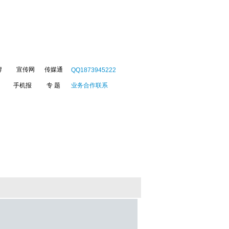
牌
宣传网
传媒通
QQ1873945222
手机报
专 题
业务合作联系