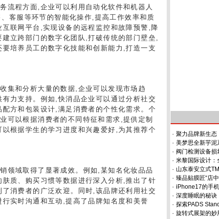
务流程方面,企业可以利用自动化软件和机器人
销售、客服等环节的智能化操作,提高工作效率和质
业互联网平台,实现设备的远程监控和故障预警,降
要建立跨部门的数字化团队,打破传统的部门壁垒,
还要培养员工的数字化技能和创新能力,打造一支
收集和分析大量的数据,企业可以发现市场趋
供有力支持。例如,快消品企业可以通过分析社交
品配方和包装设计,满足消费者的个性化需求。个
业可以根据消费者的不同特征和需求,提供定制
可以根据学生的学习进度和兴趣爱好,为其推荐个
·
聚力品牌新生态，
。
·
美梦思全新芋泥
·
阀门检测设备损
·
米黎国际设计：
·
山东泰安立式T
销领域取得了显著成效。例如,某知名化妆品品
·
臻品贴膜匠“店中
的肤质、购买习惯等数据进行深入分析,推出了针
·
iPhone17的
到了消费者的广泛欢迎。同时,该品牌还利用社交
·
深度睡眠的秘诀
进行实时沟通和互动,提高了品牌知名度和美誉
·
探索PADS Sta
·
旋转式展架的妙