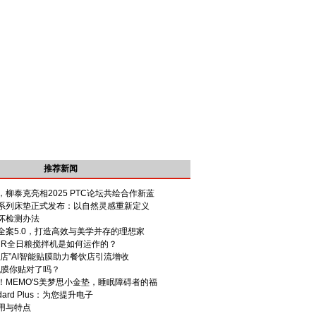
推荐新闻
柳泰克亮相2025 PTC论坛共绘合作新蓝
系列床垫正式发布：以自然灵感重新定义
坏检测办法
全案5.0，打造高效与美学并存的理想家
MR全日粮搅拌机是如何运作的？
店”AI智能贴膜助力餐饮店引流增收
手机膜你贴对了吗？
！MEMO'S美梦思小金垫，睡眠障碍者的福
ndard Plus：为您提升电子
用与特点