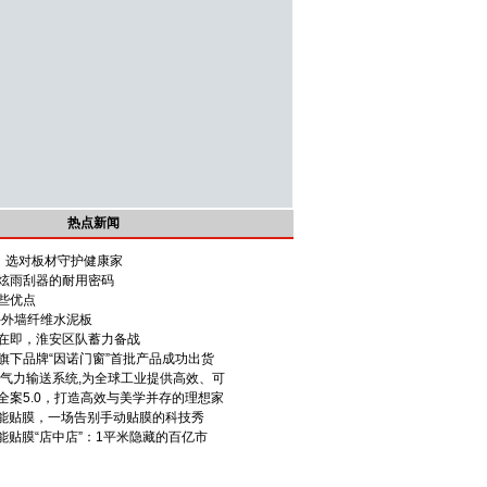
热点新闻
，选对板材守护健康家
炫雨刮器的耐用密码
些优点
-外墙纤维水泥板
在即，淮安区队蓄力备战
旗下品牌“因诺门窗”首批产品成功出货
体气力输送系统,为全球工业提供高效、可
全案5.0，打造高效与美学并存的理想家
智能贴膜，一场告别手动贴膜的科技秀
能贴膜“店中店”：1平米隐藏的百亿市