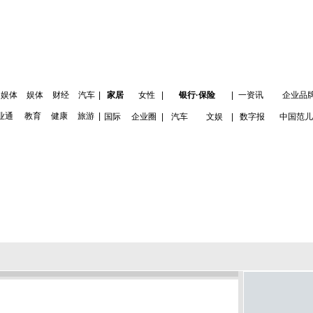
娱体
娱体
财经
汽车
|
家居
女性
|
银行·保险
|
一资讯
企业品
业通
教育
健康
旅游
|
国际
企业圈
|
汽车
文娱
|
数字报
中国范儿