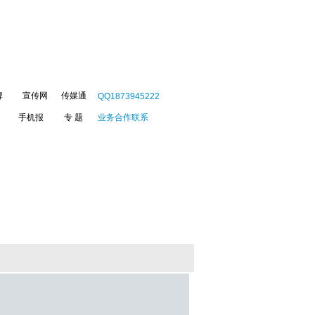
牌
宣传网
传媒通
QQ1873945222
手机报
专 题
业务合作联系