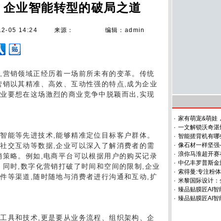
：企业智能转型的破局之道
12-05 14:24
来源：
编辑：admin
,营销领域正经历着一场前所未有的变革。传统
营销以其精准、高效、互动性强的特点,成为企业
业要想在这场激烈的商业竞争中脱颖而出,实现
·
家有萌宠&萌娃
·
一文解锁沃奇湛
智能等先进技术,能够精准定位目标客户群体。
·
智能搓背机有哪
社交互动等数据,企业可以深入了解消费者的需
·
像石材一样坚强
·
浪你马淮超开赛
销策略。例如,电商平台可以根据用户的购买记录
·
中亿丰罗普斯金
。同时,数字化营销打破了时间和空间的限制,企业
·
索得曼:专注粉
件等渠道,随时随地与消费者进行沟通和互动,扩
·
米黎国际设计：
·
臻品贴膜匠AI
·
臻品贴膜匠AI智
工具和技术,更是要从业务流程、组织架构、企