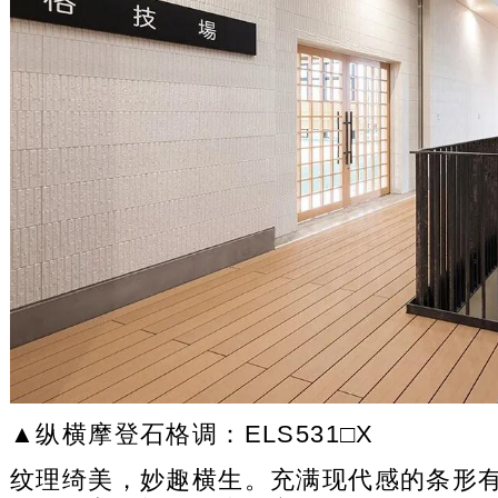
▲纵横摩登石格调：ELS531□X
纹理绮美，妙趣横生。充满现代感的条形