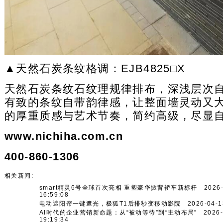
▲天然石炭条纹格调：EJB4825□X
天然石炭条纹石纹理规律排布，深浅层次
有致的条纹自带韵律感，让整面墙灵动又
的厚重质感与艺术节奏，简约高级，尽显
www.nichiha.com.cn
400-860-1306
相关新闻:
smart精灵6号全球首次亮相 重塑豪华掀背轿车新标杆
2026-
16:59:08
电动遮阳帘一键遮光，极狐T1后排秒变移动影院
2026-04-13
AI时代的企业营销新命题：从“被动等待”到“主动布局”
2026-
19:19:34