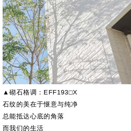
▲砌石格调：EFF193□X
石纹的美在于惬意与纯净
总能抵达心底的角落
而我们的生活