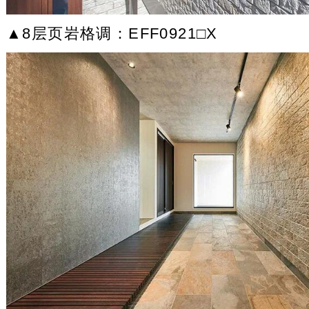
▲8层页岩格调：EFF0921□X