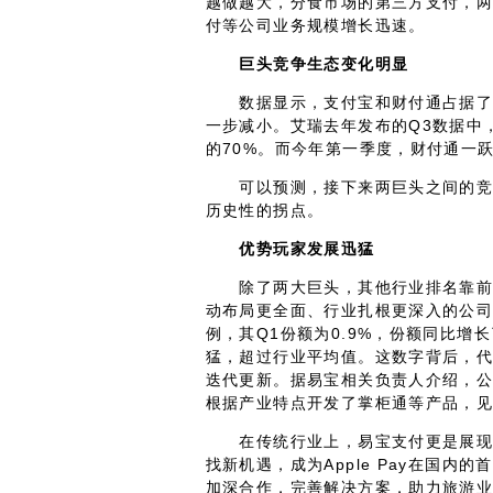
越做越大，分食市场的第三方支付，
付等公司业务规模增长迅速。
巨头竞争生态变化明显
数据显示，支付宝和财付通占据了9
一步减小。艾瑞去年发布的Q3数据中
的70%。而今年第一季度，财付通一跃增
可以预测，接下来两巨头之间的竞争
历史性的拐点。
优势玩家发展迅猛
除了两大巨头，其他行业排名靠前的
动布局更全面、行业扎根更深入的公
例，其Q1份额为0.9%，份额同比增长
猛，超过行业平均值。这数字背后，
迭代更新。据易宝相关负责人介绍，公
根据产业特点开发了掌柜通等产品，
在传统行业上，易宝支付更是展现出
找新机遇，成为Apple Pay在国内
加深合作，完善解决方案，助力旅游