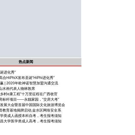
热点新闻
诞进化秀”
合HiPhiX发布圣诞“HiPhi进化秀”
赢 | 2020年欧神诺智慧加盟沟通交流
山水画代表人物林敦席
“乡村e康工程”十万里征程在广西收官
房标杆项目——永靓家园，“交房大考”
旅游发展大会暨首届中国国际文化旅游博览会
普教育基地揭牌启动,金水区网络安全系
省医学类成人函授本科自考，考生报考须知
省南昌大学医学类成人高考，考生报考须知