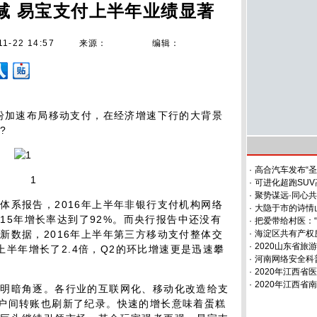
减 易宝支付上半年业绩显著
11-22 14:57
来源：
编辑：
纷加速布局移动支付，在经济增速下行的大背景
?
·
高合汽车发布“圣
1
·
可进化超跑SUV高
·
聚势谋远·同心共
系报告，2016年上半年非银行支付机构网络
·
大隐于市的诗情
015年增长率达到了92%。而央行报告中还没有
·
把爱带给村医：
新数据，2016年上半年第三方移动支付整体交
·
海淀区共有产权
·
2020山东省
年上半年增长了2.4倍，Q2的环比增速更是迅速攀
·
河南网络安全科
·
2020年江西
·
2020年江西
暗角逐。各行业的互联网化、移动化改造给支
户间转账也刷新了纪录。快速的增长意味着蛋糕