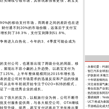
两巨头继续引领市场，其余玩家强者更强，易宝支
0%的移动支付市场，而两者之间的差距也在进
，财付通不到20%的市场份额，远落后于支付宝
长到了38.3%，支付宝则降到51.8%。
将进入白热化，今年的3、4季度可能会成为
支付公司，也逐渐出现了两级分化的局面。移
·
永春纪委：约谈
司，展现出不容小觑的上升趋势。以易宝支付为
·
智己汽车全球首发
了125%。上半年整体规模同比2015年增长迅
·
护肤新词 禾葡兰
代表的是公司对市场需求的迅速反应和产品的快速
·
十年研发锋利出，
司从去年年初就开始专注于O2O+B2B的模式，
·
河北省首届气象
·
整合应急产业资
见证了一批优秀企业的成长。
·
热烈祝贺东阿百
了强大的实力，以航旅行业为例，公司不断寻
·
重磅揭牌：Yes
·
UCT-将成为
的首批支付服务提供商，与各大航空公司、OTA继续
·
手游精品化成大
业转型升级。据悉，易宝支付还将在下半年推出重