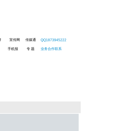
牌
宣传网
传媒通
QQ1873945222
手机报
专 题
业务合作联系