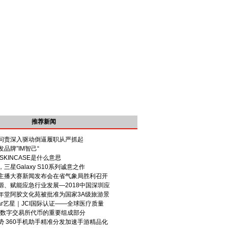
推荐新闻
问责深入驱动倒逼履职从严抓起
品牌”IM智己“
SKINCASE是什么意思
三星Galaxy S10系列诚意之作
主播大赛新闻发布会在省气象局胜利召开
源、赋能应急行业发展—2018中国深圳应
年堂阿胶文化苑被批准为国家3A级旅游景
tar艺星｜JCI国际认证——全球医疗质量
泰国数字交易所代币的重要组成部分
势 360手机助手精准分发加速手游精品化