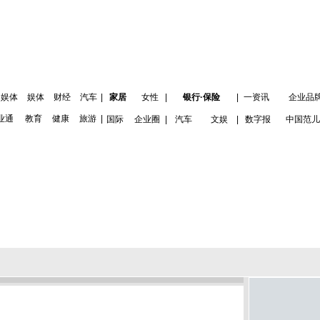
娱体
娱体
财经
汽车
|
家居
女性
|
银行·保险
|
一资讯
企业品
业通
教育
健康
旅游
|
国际
企业圈
|
汽车
文娱
|
数字报
中国范儿