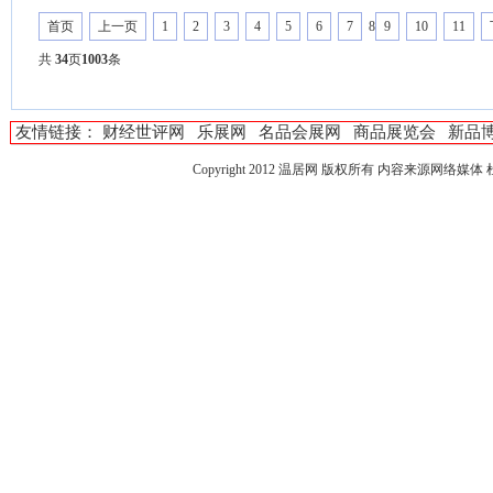
首页
上一页
1
2
3
4
5
6
7
8
9
10
11
共
34
页
1003
条
友情链接：
财经世评网
乐展网
名品会展网
商品展览会
新品
Copyright 2012
温居网
版权所有 内容来源网络媒体 